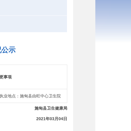
况公示
更事项
执业地点：施甸县由旺中心卫生院
施甸县卫生
健康
局
20
21
年
03
月
04
日