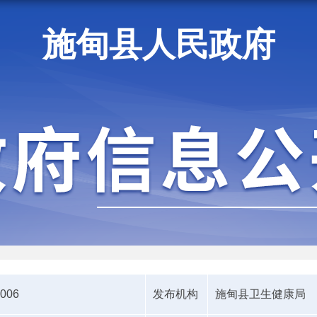
施甸县人民政府
施甸资讯
5006
发布机构
施甸县卫生健康局