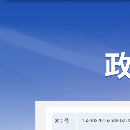
走进施甸
机构职能
索引号
1153302201525883XU/