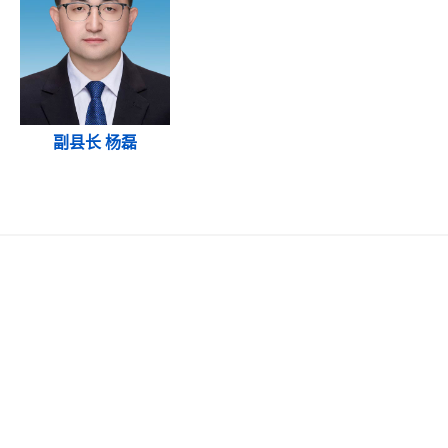
副县长 杨磊