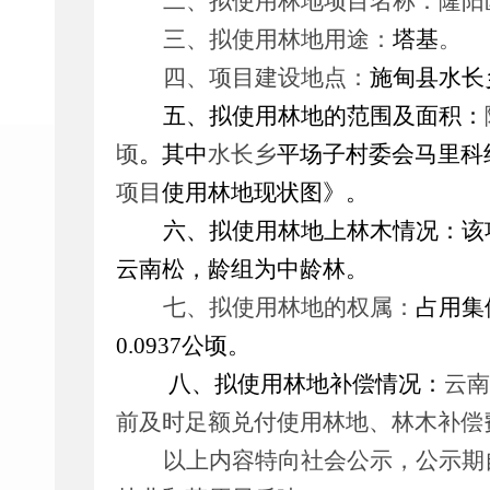
二、拟使用林地项目名称：
隆阳
三、拟使用林地用途：
塔基
。
四、项目建设地点：
施甸县水长
五、拟使用林地的范围及面积：
顷
。其中
水长乡
平场子村委会
马里科
项目
使用林地
现状图
》。
六、拟使用林地上林木情况：该
云南松，龄组为中龄林。
七、拟使用林地的权属：
占用集
0.0937
公顷
。
八、拟使用林地补偿情况：
云南
前及时足额兑付使用林地、林木补偿
以上内容特向社会公示，公示期