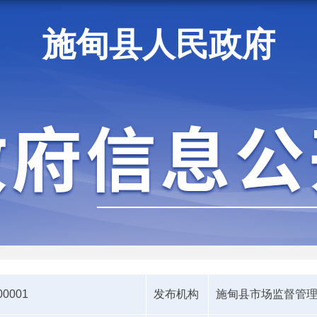
施甸县人民政府
施甸资讯
00001
发布机构
施甸县市场监督管