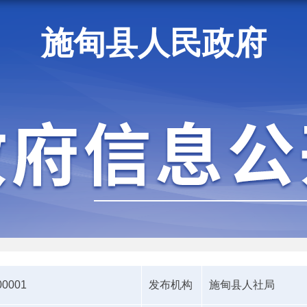
施甸县人民政府
施甸资讯
00001
发布机构
施甸县人社局