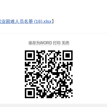
困难人员名册 (16).xlsx
】