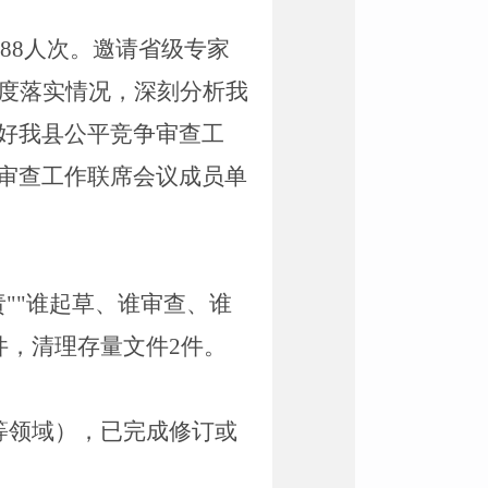
88
人次
。
邀请省级专家
度落实情况，深刻分析我
好我县公平竞争审查工
审查工作联席会议成员单
责
""
谁起草、谁审查、谁
件，清理存量文件
2
件。
等领域），已完成修订或