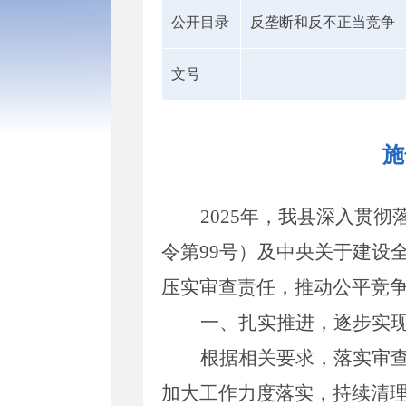
公开目录
反垄断和反不正当竞争
文号
施
2025
年，我县深入贯彻
令第
99
号）及中央关于建设
压实审查责任，推动公平竞
一、
扎实推进，逐步实
根据
相关
要求，
落实审
加大工作力度落实，持续清