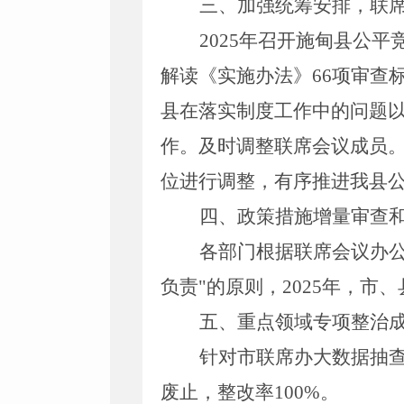
三、
加强统筹安排，联
2025
年
召开施甸县公平
解读《实施办法》
66
项审查
县在落实制度工作中的问题
作。及时调整联席会议成员
位进行调整，有序推进我县
四、
政策措施增量审查
各部门根据联席会议办
负责
"
的原则，
202
5
年，市、
五、
重点领域专项整治
针对市联席办大数据抽
废止，整改率
100%
。