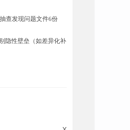
抽查发现问题文件
6
份
别隐性壁垒（如差异化补
x