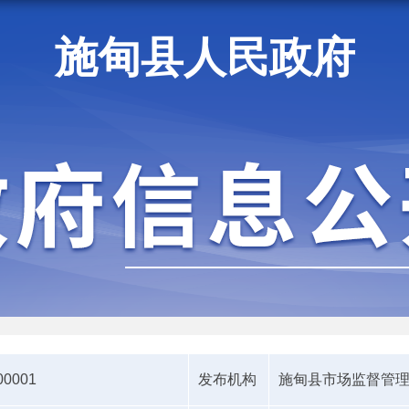
施甸县人民政府
施甸资讯
00001
发布机构
施甸县市场监督管