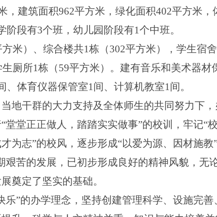
米，建筑面积
962
平方米，绿化面积
402
平方米，
学阶段有
3
个班，幼儿园阶段有
1
个中班。
平方米）、综合楼共
1
栋（
302
平方米），学生宿舍
学生厕所
1
栋（
59
平方米）。建有音乐和美术器材
间、体育仪器保管室
1
间、计算机教室
1
间。
、当地干群的大力支持及全体师生的共同努力下，
行
“堂堂正正做人，踏踏实实做事”的校训，牢记“
才为志”的校风，逐步形成“以爱为源、因材施教
期艰苦的发展，已初步形成良好的精神风貌，无
发展奠定了坚实的基础。
快乐”的办学理念，坚持创建管理科学、设施完善