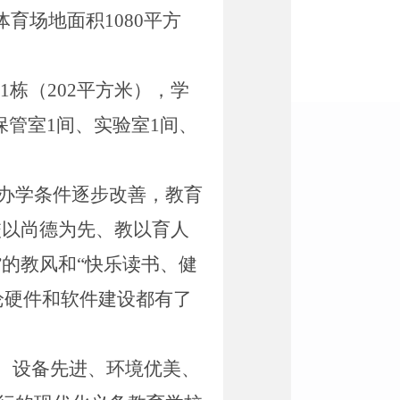
体育场地面积
1080
平方
1
栋（
202
平方米），学
保管室
1
间、实验室
1
间、
办学条件逐步改善，教育
校以尚德为先、教以育人
”的教风和“快乐读书、健
论硬件和软件建设都有了
、设备先进、环境优美、