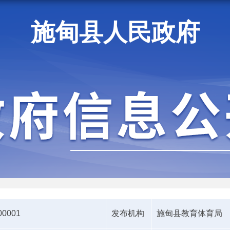
施甸县人民政府
施甸资讯
00001
发布机构
施甸县教育体育局