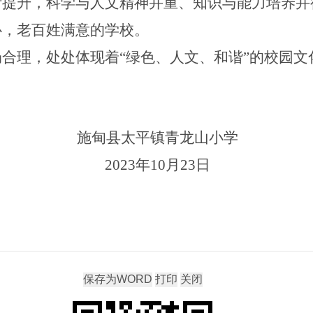
断提升，科学与人文精神并重、知识与能力培养并
心，老百姓满意的学校。
局合理，处处体现着
“绿色、人文、和谐”的校园
施甸县太平镇青龙山小学
2023
年
10
月
23
日