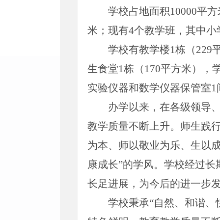
学校占地面积
10000
平方
米；现有
4
个教学班，其中小
学校有教学楼
1
栋（
229
生食堂
1
栋（
170
平方米），
实验仪器和数学仪器保管室
1
办学以来，在各级领导
教学质量不断上升。师生践
为本、师以敬业为乐、生以成
康成长”的学风。学校经过长
长足进展，为今后的进一步
学校秉承
“自然、和谐、