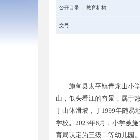
公开目录
教育机构
文号
施甸县太平镇青龙山小
山，低头看江的奇景，属于
于山体滑坡，于
1999
年随
易
学校。
2023
年
8
月，小学被施
育局认定为三级二等幼儿园