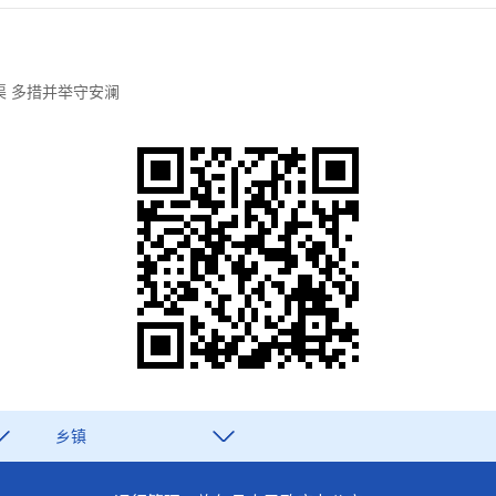
 多措并举守安澜
乡镇