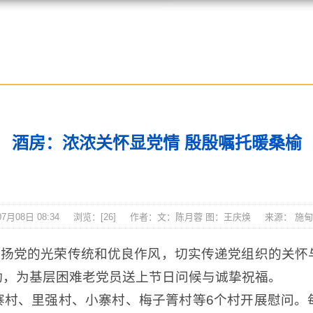
施甸资讯
酒房：浓浓关怀显党情 殷殷嘱托暖桑榆
月08日 08:34
浏览：[
26
]
作者：文：陈月蓉 图：王庆焕
来源： 施
弘扬党的光荣传统和优良作风，切实传递党组织的关
动，为基层困难老党员送上节日问候与诚挚祝福。
寨村、里强村、小寨村、梅子箐村等6个村开展慰问。