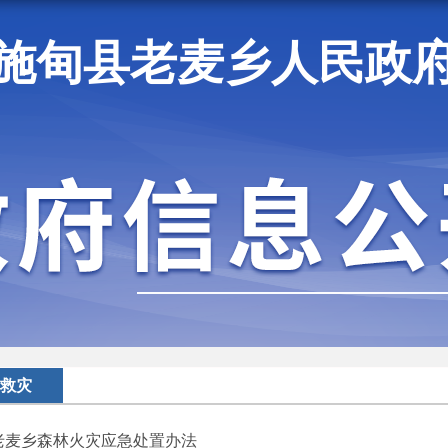
施甸县老麦乡人民政
施甸资讯
救灾
老麦乡森林火灾应急处置办法